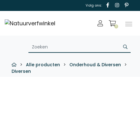
Volg ons:
0
>
Alle producten
>
Onderhoud & Diversen
>
Diversen